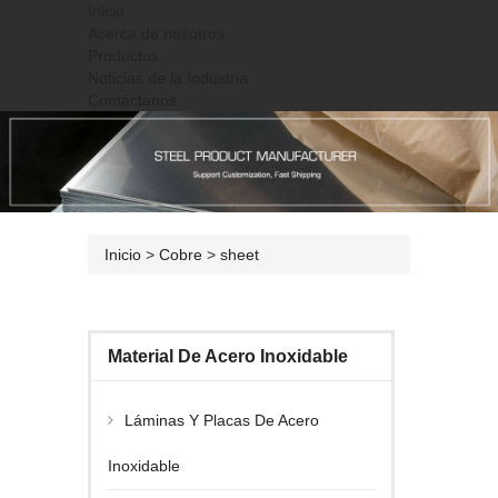
Inicio
Acerca de nosotros
Productos
Noticias de la Industria
Contáctanos
Inicio
>
Cobre
>
sheet
Material De Acero Inoxidable
Láminas Y Placas De Acero
Inoxidable