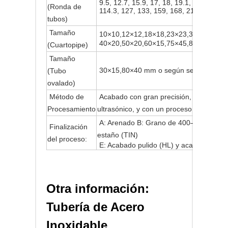
9.5, 12.7, 15.9, 17, 18, 19.1, 20, 21, 22
(Ronda de
114.3, 127, 133, 159, 168,
219 mm o seg
tubos)
Tamaño
10×
10,12
×
12,18
×
18,23
×
23,38
×
38,50
×
5
40
×
20,
50
×
20,60
×
15,75
×
45,80
×
60,95
×
4
(Cuartopipe)
Tamaño
30×
15,80
×
40 mm o según se especifiqu
(Tubo
ovalado)
Método de
Acabado con gran precisión, laminado en
Procesamiento
ultrasónico, y con un proceso de formaci
A: Arenado B: Grano de 400–600 C: Pulid
Finalización
estaño (TIN)
del proceso:
E: Acabado pulido (HL) y acabado espej
Otra información:
Tubería de Acero
Inoxidable