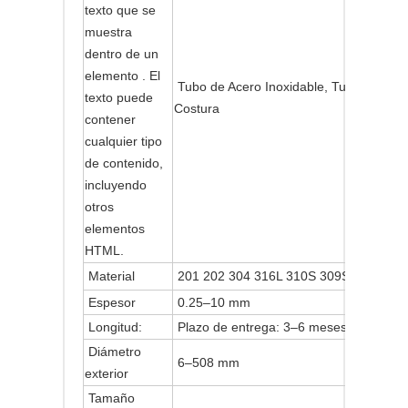
texto que se
muestra
dentro de un
elemento . El
Tubo de Acero Inoxidable, Tubo de Acer
texto puede
Costura
contener
cualquier tipo
de contenido,
incluyendo
otros
elementos
HTML.
Material
201 202 304 316L 310S 309S 321 316Ti
Espesor
0.25–10 mm
Longitud:
Plazo de entrega: 3–6 meses, o según s
Diámetro
6–508 mm
exterior
Tamaño